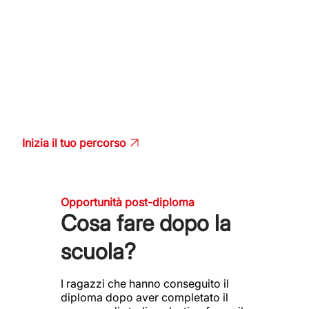
Accedi alla formazione The Job Journey sulla piattaforma
e-learning di Jobox e Synergie Italia: segui i percorsi
proposti, scopri i contenuti dedicati e supera i test online.
Al termine del percorso di orientamento gli studenti
riceveranno un
attestato di frequenza di 10 ore valevole ai
fini del PCTO
(Percorsi per le Competenze Trasversali e pe
l’Orientamento).
Inizia il tuo percorso
Opportunità post-diploma
Cosa fare dopo la
scuola?
I ragazzi che hanno conseguito il
diploma dopo aver completato il