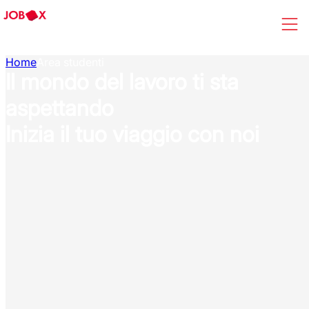
Home
Area studenti
Il mondo del lavoro ti sta
aspettando
Inizia il tuo viaggio con noi