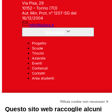
Via Pisa, 29
10152 – Torino (TO)
Aut. Min. Prot. n° 1207-SG del
16/12/2004
info@jobox.it
Sitemap
Progetto
Scuole
Tirocini
Aziende
Eventi
Contenuti
Contatti
Area studenti
Rifiuta cookie non necessari ✕
© Jobox di
Privacy policy
Questo sito web raccoglie alcuni
Synergie Italia
Cookie policy